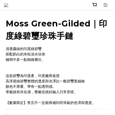
Moss Green-Gilded｜印
度綠碧璽珍珠手鏈
清透霧綠的印度綠碧璽
搭配奶白的米粒淡水珍珠
極簡中多一點精緻層次。
這批碧璽為印度產，印度廠商進貨
高淨度綠碧璽整體的透度與光澤比一般碧璽更細緻
顏色不厚重、帶有一點透明感。
單戴就有存在感，疊戴也很好融入日常穿搭。
【數量限定】售完不一定能再補到同等級的色澤與透度。