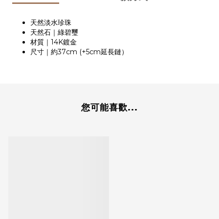
天然淡水珍珠
天然石｜綠碧璽
材質｜14K鍍金
尺寸｜約37cm (+5cm延長鏈）
您可能喜歡...